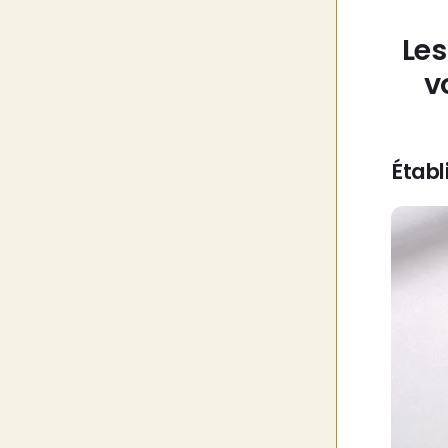
Les
v
Établ