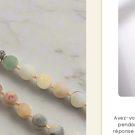
Avez-vou
pendan
réponse 