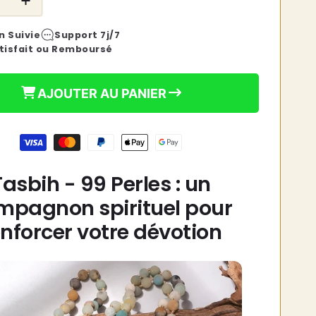
e
Augmenter
habituel
la
n Suivie
Support 7j/7
é
quantité
tisfait ou Remboursé
de
Tasbih
-
AJOUTER AU PANIER
99
Perles
Tasbih - 99 Perles : un
mpagnon spirituel pour
enforcer votre dévotion