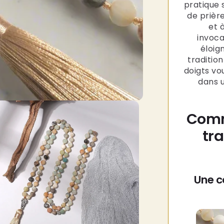
pratique 
de prièr
et 
invoca
éloig
tradition
doigts vo
dans u
Comm
tr
Une c