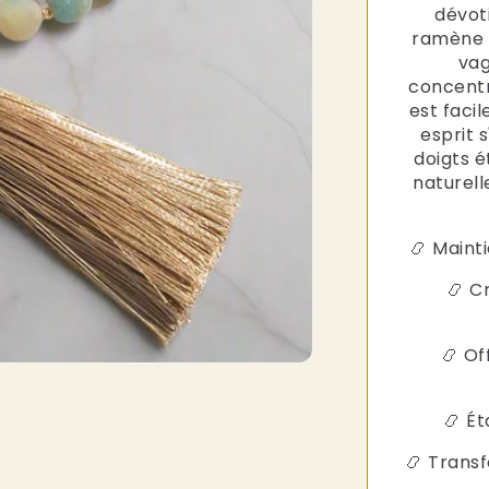
dévot
ramène 
vag
concentr
est facil
esprit 
doigts 
naturell
📿 Maint
📿 C
📿 Of
📿 Ét
📿 Trans