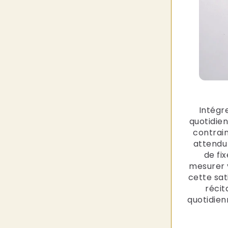
Intégr
quotidien
contrain
attendu 
de fi
mesurer 
cette sat
récit
quotidien