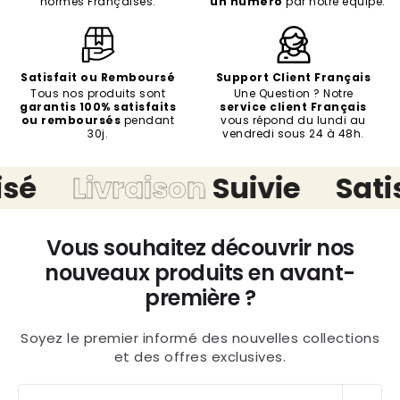
normes Françaises.
un numéro
par notre équipe.
Satisfait ou Remboursé
Support Client Français
Tous nos produits sont
Une Question ? Notre
garantis 100% satisfaits
service client Français
ou remboursés
pendant
vous répond du lundi au
30j.
vendredi sous 24 à 48h.
é
Livraison
Suivie
Satis
Vous souhaitez découvrir nos
nouveaux produits en avant-
première ?
Soyez le premier informé des nouvelles collections
et des offres exclusives.