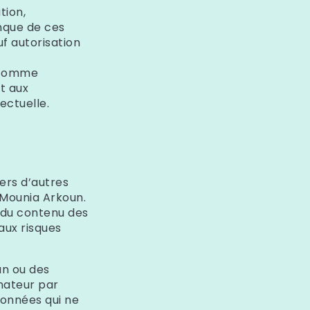
Γ
tion,
onque de ces
uf autorisation
e comme
t aux
ectuelle.
ers d’autres
e Mounia Arkoun
.
e du contenu des
 aux risques
 un ou des
nateur par
données qui ne