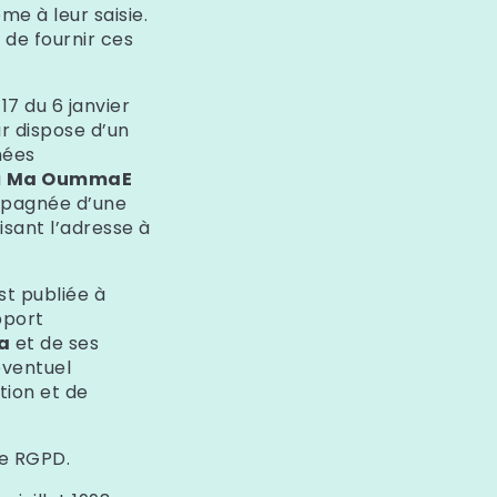
e à leur saisie.
 de fournir ces
17 du 6 janvier
eur dispose d’un
nées
à
Ma Oumma
E
mpagnée d’une
cisant l’adresse à
st publiée à
pport
a
et de ses
éventuel
tion et de
ue RGPD.