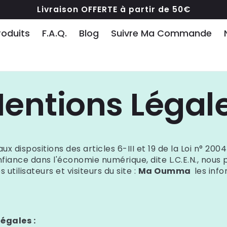
Livraison OFFERTE à partir de 50€
roduits
F.A.Q.
Blog
Suivre Ma Commande
entions Légal
dispositions des articles 6-III et 19 de la Loi n° 2004
fiance dans l'économie numérique, dite L.C.E.N., nous 
utilisateurs et visiteurs du site :
Ma Oumma
les inf
légales :