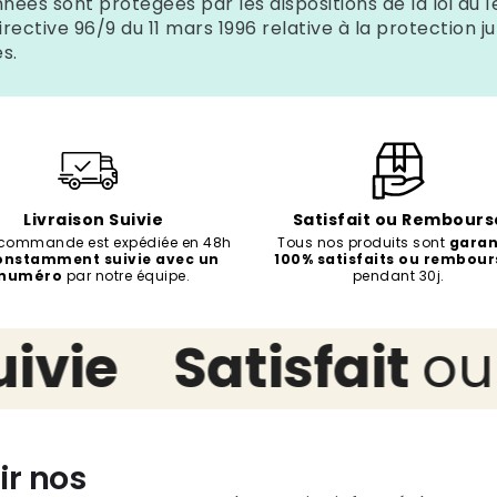
ées sont protégées par les dispositions de la loi du 1er
rective 96/9 du 11 mars 1996 relative à la protection ju
s.
Livraison Suivie
Satisfait ou Rembours
 commande est expédiée en 48h
Tous nos produits sont
garan
onstamment suivie avec un
100% satisfaits ou rembour
numéro
par notre équipe.
pendant 30j.
ie
Satisfait
ou
R
ir nos