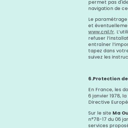
permet pas d'iden
navigation de cel
Le paramétrage d
et éventuellemen
www.cnil.fr
. L’ut
refuser l’install
entraîner l’impo
tapez dans votre
suivez les instru
6.Protection de
En France, les 
6 janvier 1978, l
Directive Europé
Sur le site
Ma O
n°78-17 du 06 jan
services proposé