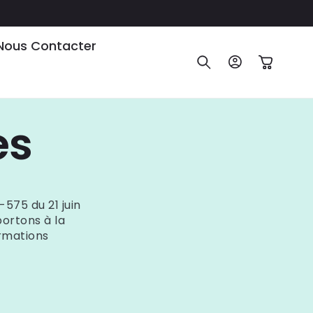
Nous Contacter
Connexion
Panier
es
-575 du 21 juin
portons à la
ormations