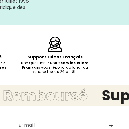
 juillet 1998
ridique des
é
Support Client Français
tis
Une Question ? Notre
service client
sés
Français
vous répond du lundi au
vendredi sous 24 à 48h.
emboursé
Suppo
E-mail