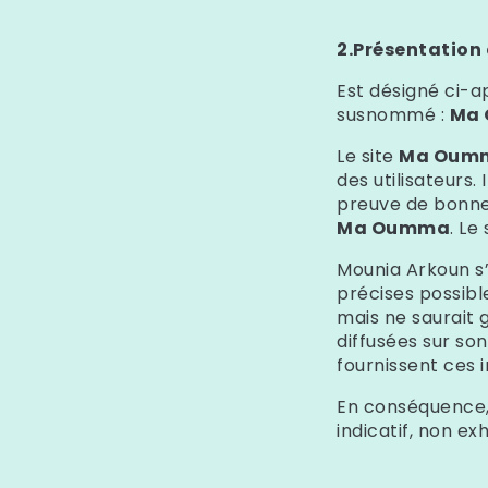
2.Présentation e
Est désigné ci-ap
susnommé :
Ma
Le site
Ma Oum
des utilisateurs.
preuve de bonne 
Ma Oumma
. Le
Mounia Arkoun
s’
précises possibl
mais ne saurait g
diffusées sur son 
fournissent ces 
En conséquence, l
indicatif, non ex