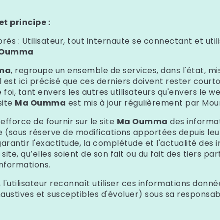
t principe :
rès : Utilisateur, tout internaute se connectant et utili
 Oumma
ma
,
regroupe un ensemble de services, dans l'état, mis
 Il est ici précisé que ces derniers doivent rester courto
foi, tant envers les autres utilisateurs qu'envers le 
 site
Ma Oumma
est mis à jour régulièrement par Mou
efforce de fournir sur le site
Ma Oumma
des informat
e (sous réserve de modifications apportées depuis leur
arantir l'exactitude, la complétude et l'actualité des 
site, qu’elles soient de son fait ou du fait des tiers par
informations.
'utilisateur reconnaît utiliser ces informations donnée
haustives et susceptibles d'évoluer) sous sa responsabi