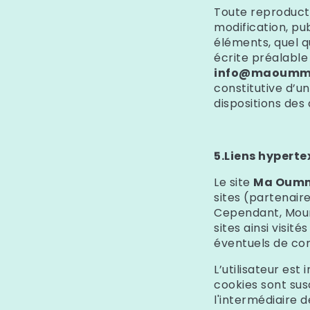
Toute reproducti
modification, pu
éléments, quel qu
écrite préalabl
info@maoumma
constitutive d’
dispositions des 
5.Liens hypertex
Le site
Ma Oum
sites (partenair
Cependant, Mou
sites ainsi visit
éventuels de cont
L’utilisateur est 
cookies sont sus
l'intermédiaire d