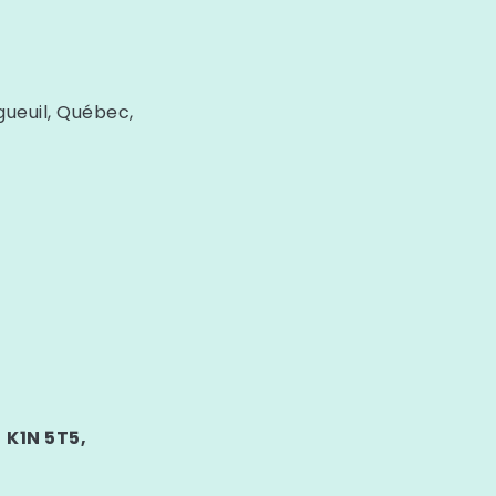
ueuil, Québec,
, K1N 5T5,