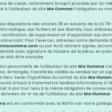
ce de cause, notamment lorsqu'il procède par lui-mêm
sé à l'utilisateur du site
Ma Oumma
l’obligation ou non
 dispositions des articles 38 et suivants de la loi 78-
’informatique, aux fichiers et aux libertés, tout utilisat
e rectification, de suppression et d’opposition aux don
 concernant. Pour l’exercer, adressez votre demande 
o@maoumma.com
ou par écrit dûment signée, acco
identité avec signature du titulaire de la pièce, en pré
nse doit être envoyée.
on personnelle de l'utilisateur du site
Ma Oumma
n'e
sateur, échangée, transférée, cédée ou vendue sur un su
 tiers. Seule l'hypothèse du rachat du site
Ma Oumm
 Mounia Arkoun
à transmettre lesdites informations à l'
rait à son tour tenu à la même obligation de conserva
données vis-à-vis de l'utilisateur du site
Ma Oumma
ma
est en conformité avec le RGPD voir notre politiq