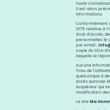
toute connaissan
Il est alors préci
informations.
Conformément aux
1978 relative à l
droit d’accès, d
personnelles le
par email :
inf
copie du titre d’
laquelle la répo
Aucune informati
l'insu de l'utili
quelconque à des
droits autorise
acquéreur qui se
modification des 
Le site
Ma Oum