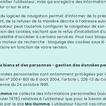
tifier l'utilisateur, mais qui enregistre des information
ui-ci sur le site.
u logiciel de navigation permet d’informer de la pré
t, de la refuser de la manière décrite à l’adresse suiv
ilisateur peut toutefois configurer le navigateur de so
ation des cookies, sachant que le refus d'installation d'
ssibilité d’accéder à certains services. Pour tout bloq
 moteur de recherche : bloquage des cookies sous IE o
ctions en fonction de votre version.
s biens et des personnes - gestion des données per
données personnelles sont notamment protégées par la
a loi n° 2004-801 du 6 août 2004, l'article L. 226-13 du C
enne du 24 octobre 1995.
umma
ne collecte des informations personnelles (suivan
vier 1978) relatives à l'utilisateur que pour le besoin 
s par le site
Ma Oumma
. L'utilisateur fournit ces in