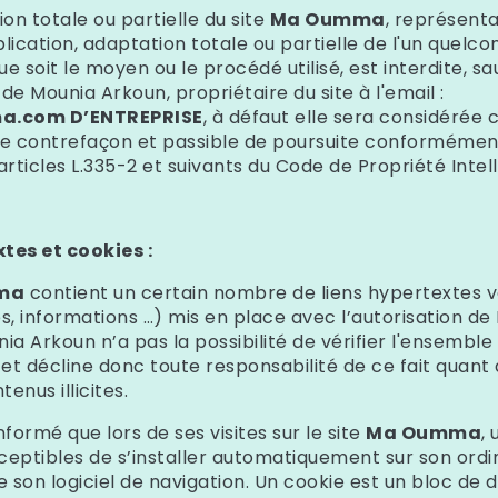
on totale ou partielle du site
Ma Oumma
, représenta
blication, adaptation totale ou partielle de l'un quelc
e soit le moyen ou le procédé utilisé, est interdite, sa
e de Mounia Arkoun
, propriétaire du site à l'email :
.com D’ENTREPRISE
, à défaut elle sera considéré
une contrefaçon et passible de poursuite conformémen
articles L.335-2 et suivants du Code de Propriété Intell
tes et cookies :
ma
contient un certain nombre de liens hypertextes v
es, informations …) mis en place avec l’autorisation d
nia Arkoun
n’a pas la possibilité de vérifier l'ensembl
és et décline donc toute responsabilité de ce fait quant
enus illicites.
informé que lors de ses visites sur le site
Ma Oumma
,
ceptibles de s’installer automatiquement sur son ordi
e son logiciel de navigation. Un cookie est un bloc de 