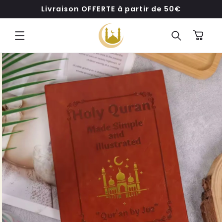
ET
Livraison OFFERTE à partir de 50€
PASSER
AU
CONTENU
Panier
PASSER AUX
INFORMATIONS
PRODUITS