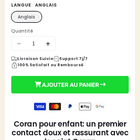
LANGUE
ANGLAIS
Anglais
Quantité
Réduire
Augmenter
la
la
Livraison Suivie
Support 7j/7
quantité
quantité
100% Satisfait ou Remboursé
de
de
Coran
Coran
€24,90
pour
pour
Prix
AJOUTER AU PANIER
enfant
enfant
|
|
habituel
Anglais
Anglais
Moyens
de
paiement
Coran pour enfant: un premier
contact doux et rassurant avec