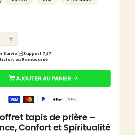
habituel
e
Augmenter
la
n Suivie
Support 7j/7
é
quantité
tisfait ou Remboursé
de
Coffret
tapis
AJOUTER AU PANIER
de
priere
ffret tapis de prière –
nce, Confort et Spiritualité