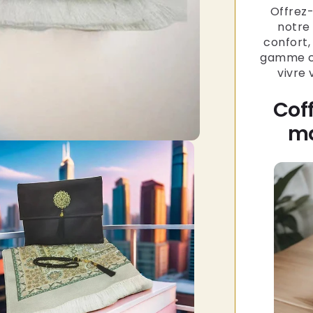
Offrez
notre 
confort,
gamme co
vivre 
Coff
ma