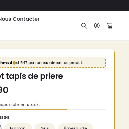
Nous Contacter
Connexion
Panier
Ahmed
et 547 personnes aiment ce produit
t tapis de priere
isponible en stock.
EIGE
€34,90
Prix
Marron
Gris
Émeraude