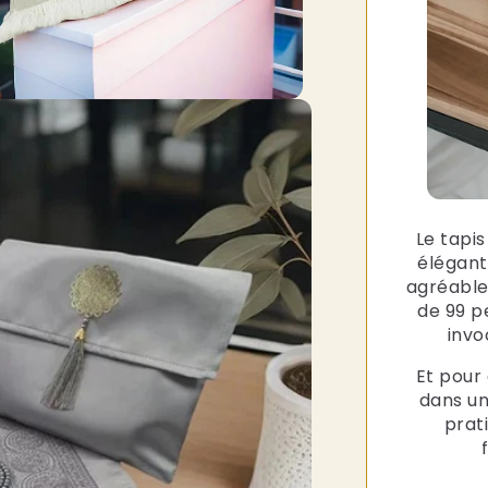
Le tapis
élégant
agréable
de 99 pe
invo
Et pour
dans un
prat