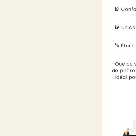
🕌 Confo
🕌 Un co
🕌 Étui 
Que ce so
de prière
idéal p