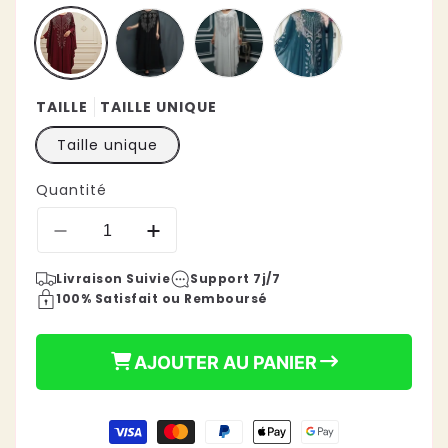
TAILLE
TAILLE UNIQUE
Taille unique
Quantité
€49,90
Prix
Réduire
Augmenter
habituel
la
la
Livraison Suivie
Support 7j/7
quantité
quantité
100% Satisfait ou Remboursé
de
de
Abaya
Abaya
Aid
Aid
AJOUTER AU PANIER
Moyens
de